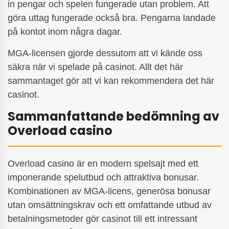
in pengar och spelen fungerade utan problem. Att
göra uttag fungerade också bra. Pengarna landade
på kontot inom några dagar.
MGA-licensen gjorde dessutom att vi kände oss
säkra när vi spelade på casinot. Allt det här
sammantaget gör att vi kan rekommendera det här
casinot.
Sammanfattande bedömning av
Overload casino
Overload casino är en modern spelsajt med ett
imponerande spelutbud och attraktiva bonusar.
Kombinationen av MGA-licens, generösa bonusar
utan omsättningskrav och ett omfattande utbud av
betalningsmetoder gör casinot till ett intressant