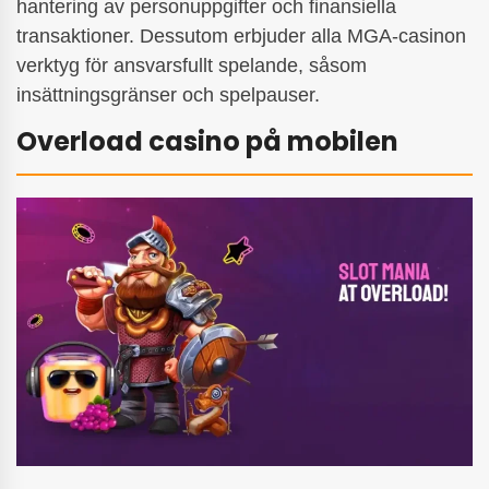
hantering av personuppgifter och finansiella
transaktioner. Dessutom erbjuder alla MGA-casinon
verktyg för ansvarsfullt spelande, såsom
insättningsgränser och spelpauser.
Overload casino på mobilen