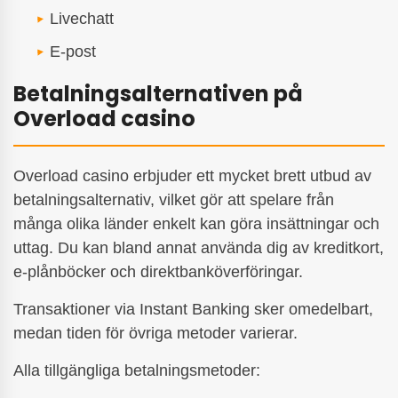
Livechatt
E-post
Betalningsalternativen på
Overload casino
Overload casino erbjuder ett mycket brett utbud av
betalningsalternativ, vilket gör att spelare från
många olika länder enkelt kan göra insättningar och
uttag. Du kan bland annat använda dig av kreditkort,
e-plånböcker och direktbanköverföringar.
Transaktioner via Instant Banking sker omedelbart,
medan tiden för övriga metoder varierar.
Alla tillgängliga betalningsmetoder: