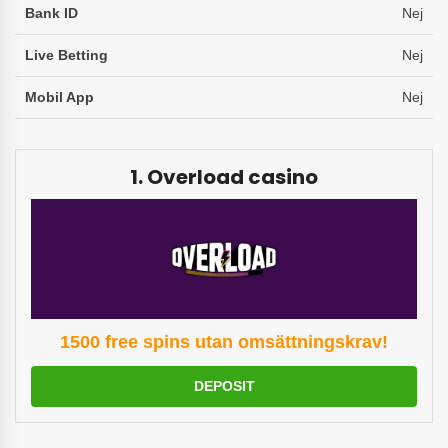
Bank ID
Nej
Live Betting
Nej
Mobil App
Nej
1. Overload casino
1500 free spins utan omsättningskrav!
DEPOSIT