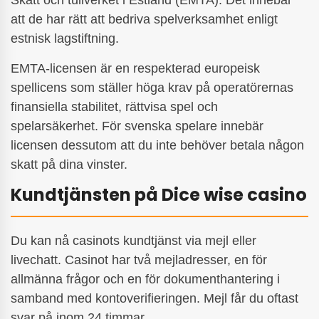
Skatt och tullverket i Estland (EMTA). Det innebär
att de har rätt att bedriva spelverksamhet enligt
estnisk lagstiftning.
EMTA-licensen är en respekterad europeisk
spellicens som ställer höga krav på operatörernas
finansiella stabilitet, rättvisa spel och
spelarsäkerhet. För svenska spelare innebär
licensen dessutom att du inte behöver betala någon
skatt på dina vinster.
Kundtjänsten på Dice wise casino
Du kan nå casinots kundtjänst via mejl eller
livechatt. Casinot har två mejladresser, en för
allmänna frågor och en för dokumenthantering i
samband med kontoverifieringen. Mejl får du oftast
svar på inom 24 timmar.