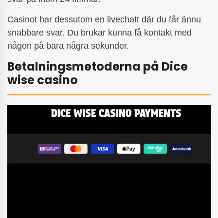
Casinot har dessutom en livechatt där du får ännu
snabbare svar. Du brukar kunna få kontakt med
någon på bara några sekunder.
Betalningsmetoderna på Dice
wise casino