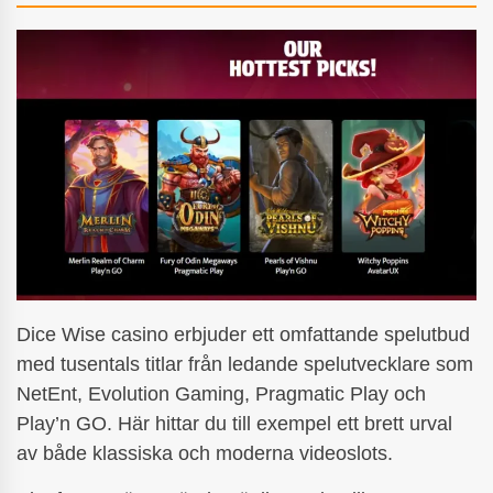
Dice Wise casino erbjuder ett omfattande spelutbud
med tusentals titlar från ledande spelutvecklare som
NetEnt, Evolution Gaming, Pragmatic Play och
Play’n GO. Här hittar du till exempel ett brett urval
av både klassiska och moderna videoslots.