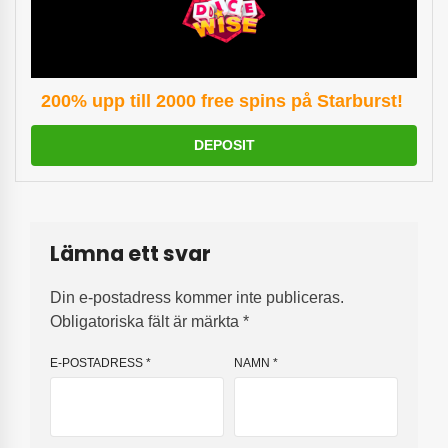
200% upp till 2000 free spins på Starburst!
DEPOSIT
Lämna ett svar
Din e-postadress kommer inte publiceras.
Obligatoriska fält är märkta
*
E-POSTADRESS
*
NAMN
*